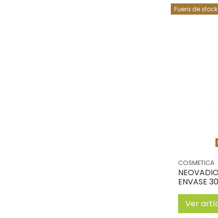
Fuera de stock
COSMETICA
NEOVADIOL
ENVASE 30
Ver artí