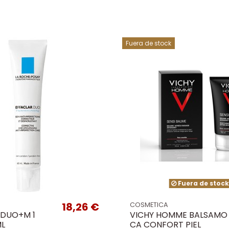
Fuera de stock
Fuera de stoc
18,26 €
COSMETICA
 DUO+M 1
VICHY HOMME BALSAMO
ML
CA CONFORT PIEL