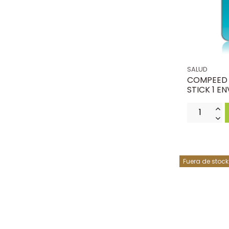
SALUD
COMPEED 
STICK 1 E
Fuera de stock