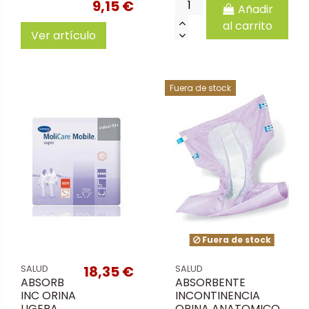
9,15 €
Añadir
al carrito
Ver artículo
Fuera de stock
Fuera de stock
18,35 €
SALUD
SALUD
ABSORB
ABSORBENTE
INC ORINA
INCONTINENCIA
LIGERA
ORINA ANATOMICO