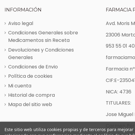
INFORMACIÓN
FARMACIA 
Aviso legal
Avd. Moris 
Condiciones Generales sobre
23006 Marto
Medicamentos sin Receta
953 55 01 40
Devoluciones y Condiciones
Generales
farmaciamo
Condiciones de Envio
Farmacia nº
Política de cookies
CIF:E-235041
Mi cuenta
NICA: 4736
Historial de compra
TITULARES:
Mapa del sitio web
Jose Miguel 
Carmen Pére
Este sitio web utiliza cookies propias y de terceros para mejorar