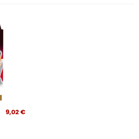
k
9,02 €