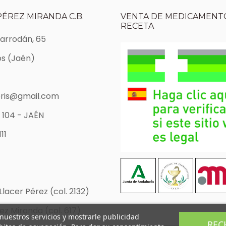
PÉREZ MIRANDA C.B.
VENTA DE MEDICAMENTO
RECETA
Marrodán, 65
s (Jaén)
ris@gmail.com
 104 - JAÉN
11
Llacer Pérez (col. 2132)
z Miranda (col. 617)
 nuestros servicios y mostrarle publicidad
REC