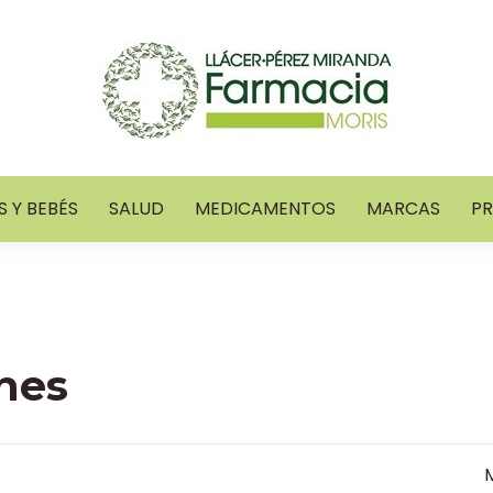
 Y BEBÉS
SALUD
MEDICAMENTOS
MARCAS
P
hes