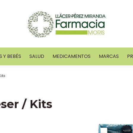
 Y BEBÉS
SALUD
MEDICAMENTOS
MARCAS
P
Kits
ser / Kits