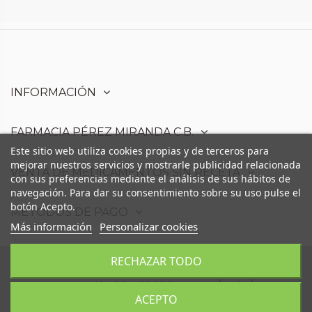
INFORMACIÓN
FARMACIA PÉREZ MIRANDA C.B.
Este sitio web utiliza cookies propias y de terceros para
mejorar nuestros servicios y mostrarle publicidad relacionada
VENTA DE MEDICAMENTOS SIN RECETA
con sus preferencias mediante el análisis de sus hábitos de
navegación. Para dar su consentimiento sobre su uso pulse el
botón Acepto.
MÉTODOS DE PAGO
Más información
Personalizar cookies
RECHAZAR TODO
Farmacia Pérez Miranda C.B. - Avd. Moris
Marrodán,68 - 23006 Martos (Jaén)
ACEPTO