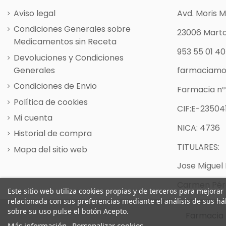
Aviso legal
Avd. Moris 
Condiciones Generales sobre
23006 Marto
Medicamentos sin Receta
953 55 01 40
Devoluciones y Condiciones
Generales
farmaciamo
Condiciones de Envio
Farmacia nº
Política de cookies
CIF:E-235041
Mi cuenta
NICA: 4736
Historial de compra
TITULARES:
Mapa del sitio web
Jose Miguel 
Carmen Pére
Este sitio web utiliza cookies propias y de terceros para mejorar
relacionada con sus preferencias mediante el análisis de sus h
sobre su uso pulse el botón Acepto.
Farmacia 
Más información
Personalizar cookies