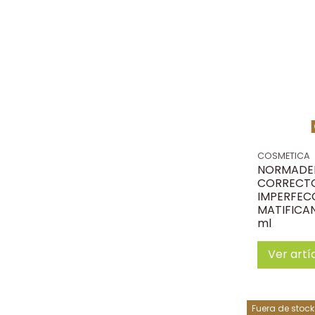
COSMETICA
NORMADE
CORRECTO
IMPERFEC
MATIFICAN
ml
Ver artí
Fuera de stock