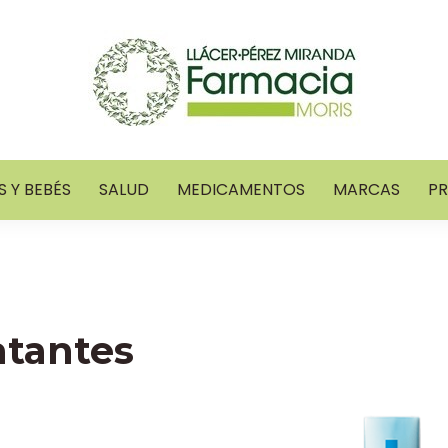
 Y BEBÉS
SALUD
MEDICAMENTOS
MARCAS
P
atantes