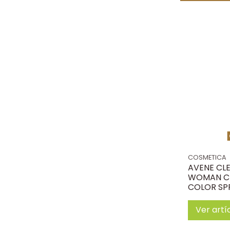
COSMETICA
AVENE CL
WOMAN C
COLOR SPF
Ver artí