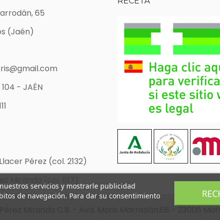
RECETA
Marrodán, 65
s (Jaén)
ris@gmail.com
 104 - JAÉN
11
Llacer Pérez (col. 2132)
z Miranda (col. 617)
 nuestros servicios y mostrarle publicidad
REC
ábitos de navegación. Para dar su consentimiento
Pérez Miranda C.B. - Avd. Moris Marrodán,68 - 23006 Mar