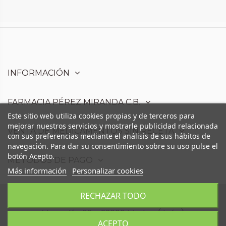
INFORMACIÓN
FARMACIA PÉREZ MIRANDA C.B.
Este sitio web utiliza cookies propias y de terceros para
mejorar nuestros servicios y mostrarle publicidad relacionada
VENTA DE MEDICAMENTOS SIN RECETA
con sus preferencias mediante el análisis de sus hábitos de
navegación. Para dar su consentimiento sobre su uso pulse el
botón Acepto.
MÉTODOS DE PAGO
Más información
Personalizar cookies
RECHAZAR TODO
Farmacia Pérez Miranda C.B. - Avd. Moris
Marrodán,68 - 23006 Martos (Jaén)
ACEPTO