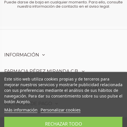
Puede darse de baja en cualquier momento. Para ello, consulte
nuestra información de contacto en el aviso legal.
INFORMACIÓN
FARMACIA PÉREZ MIRANDA C.B.
Este sitio web utiliza cookies propias y de terceros para
mejorar nuestros servicios y mostrarle publicidad relacionada
VENTA DE MEDICAMENTOS SIN RECETA
con sus preferencias mediante el análisis de sus hábitos de
navegación. Para dar su consentimiento sobre su uso pulse el
botón Acepto.
MÉTODOS DE PAGO
Más información
Personalizar cookies
RECHAZAR TODO
Farmacia Pérez Miranda C.B. - Avd. Moris