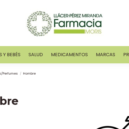
 Y BEBÉS
SALUD
MEDICAMENTOS
MARCAS
P
s/Perfumes
Hombre
bre