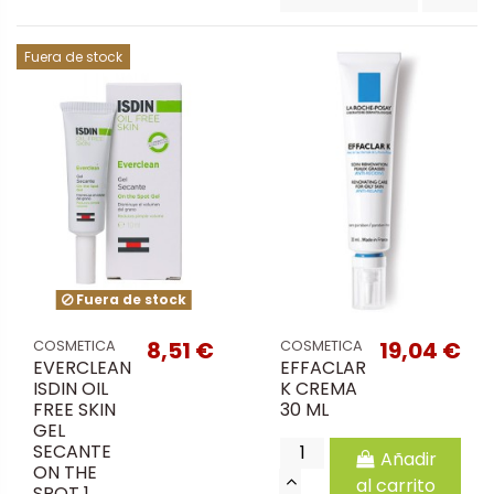
Fuera de stock
Fuera de stock
8,51 €
19,04 €
COSMETICA
COSMETICA
EVERCLEAN
EFFACLAR
ISDIN OIL
K CREMA
FREE SKIN
30 ML
GEL
SECANTE
Añadir
ON THE
al carrito
SPOT 1