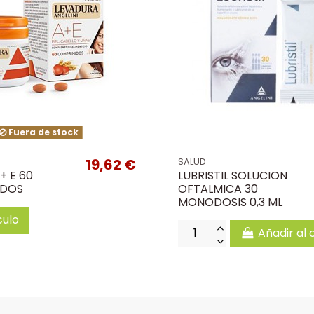
Fuera de stock
19,62 €
SALUD
+ E 60
LUBRISTIL SOLUCION
IDOS
OFTALMICA 30
MONODOSIS 0,3 ML
culo
Añadir al 