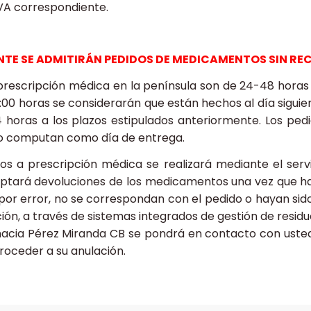
IVA correspondiente.
TE SE ADMITIRÁN PEDIDOS DE MEDICAMENTOS SIN RECE
escripción médica en la península son de 24-48 horas en 
9:00 horas se considerarán que están hechos al día siguie
4 horas a los plazos estipulados anteriormente. Los p
s no computan como día de entrega.
os a prescripción médica se realizará mediante el ser
eptará devoluciones de los medicamentos una vez que hay
r error, no se correspondan con el pedido o hayan sido
n, a través de sistemas integrados de gestión de residuo
armacia Pérez Miranda CB se pondrá en contacto con us
proceder a su anulación.