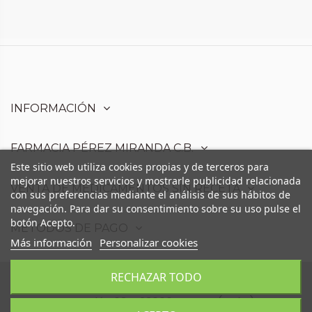
INFORMACIÓN
FARMACIA PÉREZ MIRANDA C.B.
Este sitio web utiliza cookies propias y de terceros para
mejorar nuestros servicios y mostrarle publicidad relacionada
VENTA DE MEDICAMENTOS SIN RECETA
con sus preferencias mediante el análisis de sus hábitos de
navegación. Para dar su consentimiento sobre su uso pulse el
botón Acepto.
MÉTODOS DE PAGO
Más información
Personalizar cookies
RECHAZAR TODO
Farmacia Pérez Miranda C.B. - Avd. Moris
Marrodán,68 - 23006 Martos (Jaén)