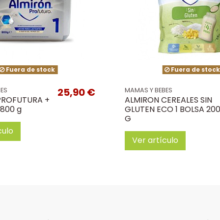
Fuera de stock
Fuera de stoc
25,90 €
BES
MAMAS Y BEBES
PROFUTURA +
ALMIRON CEREALES SIN
 800 g
GLUTEN ECO 1 BOLSA 20
G
culo
Ver artículo