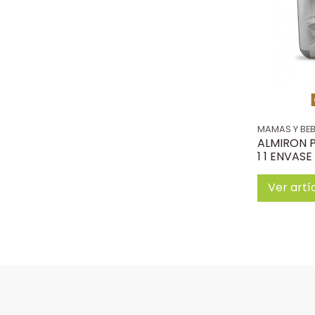
MAMAS Y BE
ALMIRON 
1 1 ENVASE
Ver artí