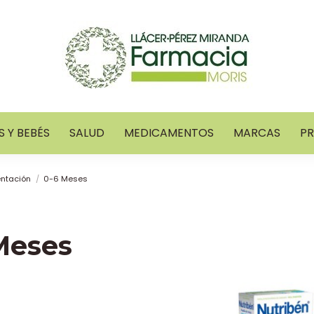
 Y BEBÉS
SALUD
MEDICAMENTOS
MARCAS
P
entación
0-6 Meses
Meses