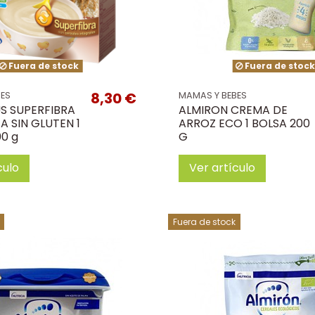
Fuera de stock
Fuera de stoc
8,30 €
BES
MAMAS Y BEBES
US SUPERFIBRA
ALMIRON CREMA DE
A SIN GLUTEN 1
ARROZ ECO 1 BOLSA 200
0 g
G
culo
Ver artículo
Fuera de stock