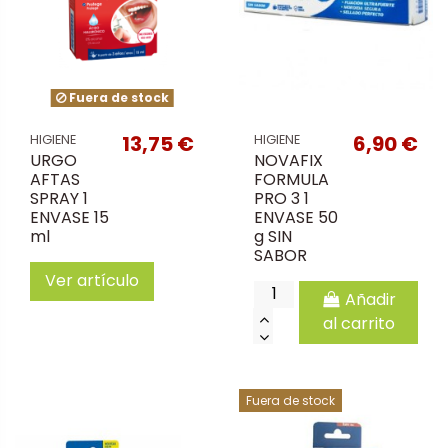
Fuera de stock
13,75 €
6,90 €
HIGIENE
HIGIENE
URGO
NOVAFIX
AFTAS
FORMULA
SPRAY 1
PRO 3 1
ENVASE 15
ENVASE 50
ml
g SIN
SABOR
Ver artículo
Añadir
al carrito
Fuera de stock