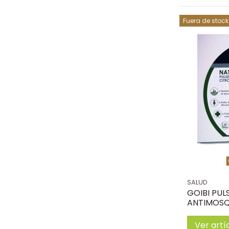
Fuera de stock
SALUD
GOIBI PUL
ANTIMOSQ
Ver artí