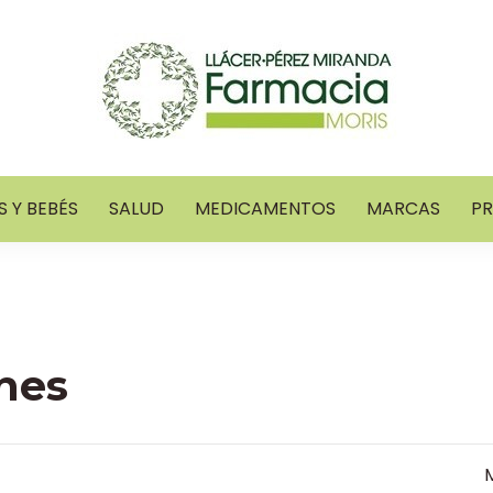
 Y BEBÉS
SALUD
MEDICAMENTOS
MARCAS
P
hes