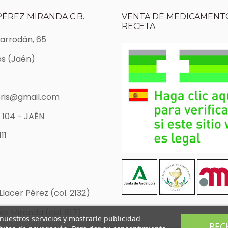
PÉREZ MIRANDA C.B.
VENTA DE MEDICAMENTO
RECETA
Marrodán, 65
s (Jaén)
ris@gmail.com
 104 - JAÉN
11
Llacer Pérez (col. 2132)
z Miranda (col. 617)
 nuestros servicios y mostrarle publicidad
REC