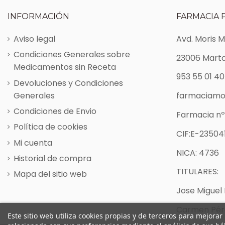
INFORMACIÓN
FARMACIA 
Aviso legal
Avd. Moris 
Condiciones Generales sobre
23006 Marto
Medicamentos sin Receta
953 55 01 40
Devoluciones y Condiciones
Generales
farmaciamo
Condiciones de Envio
Farmacia nº
Política de cookies
CIF:E-235041
Mi cuenta
NICA: 4736
Historial de compra
TITULARES:
Mapa del sitio web
Jose Miguel 
Carmen Pére
Este sitio web utiliza cookies propias y de terceros para mejorar