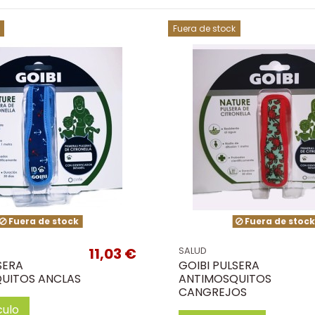
Fuera de stock
Fuera de stock
Fuera de stoc
11,03 €
SALUD
SERA
GOIBI PULSERA
UITOS ANCLAS
ANTIMOSQUITOS
CANGREJOS
culo