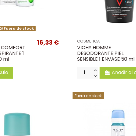
Fuera de stock
16,33 €
COSMETICA
X COMFORT
VICHY HOMME
PIRANTE 1
DESODORANTE PIEL
0 ml
SENSIBLE 1 ENVASE 50 ml
culo
Añadir al 
Fuera de stock