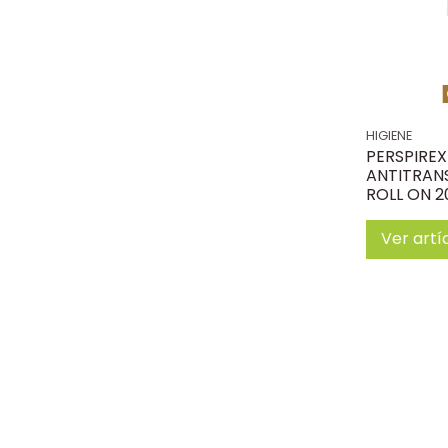
HIGIENE
PERSPIRE
ANTITRANS
ROLL ON 2
Ver artí