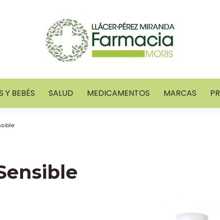
 Y BEBÉS
SALUD
MEDICAMENTOS
MARCAS
P
nsible
 Sensible