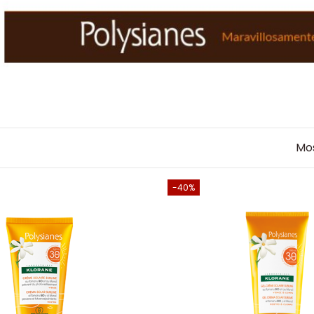
Mos
-40%