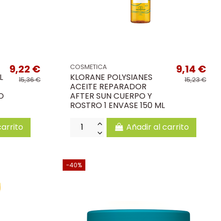
9,22 €
9,14 €
COSMETICA
L
KLORANE POLYSIANES
15,36 €
15,23 €
ACEITE REPARADOR
O
AFTER SUN CUERPO Y
ROSTRO 1 ENVASE 150 ML
carrito
Añadir al carrito
-40%