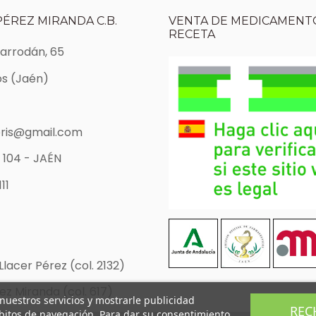
PÉREZ MIRANDA C.B.
VENTA DE MEDICAMENTO
RECETA
Marrodán, 65
s (Jaén)
ris@gmail.com
 104 - JAÉN
11
Llacer Pérez (col. 2132)
z Miranda (col. 617)
 nuestros servicios y mostrarle publicidad
REC
ábitos de navegación. Para dar su consentimiento