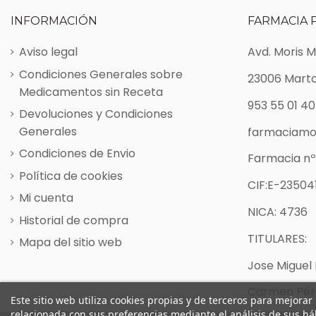
INFORMACIÓN
FARMACIA 
Aviso legal
Avd. Moris 
Condiciones Generales sobre
23006 Marto
Medicamentos sin Receta
953 55 01 40
Devoluciones y Condiciones
Generales
farmaciamo
Condiciones de Envio
Farmacia nº
Política de cookies
CIF:E-235041
Mi cuenta
NICA: 4736
Historial de compra
TITULARES:
Mapa del sitio web
Jose Miguel 
Carmen Pére
Este sitio web utiliza cookies propias y de terceros para mejorar
relacionada con sus preferencias mediante el análisis de sus h