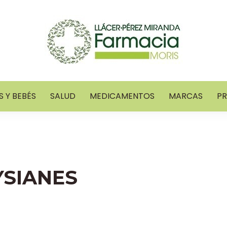
 Y BEBÉS
SALUD
MEDICAMENTOS
MARCAS
P
YSIANES