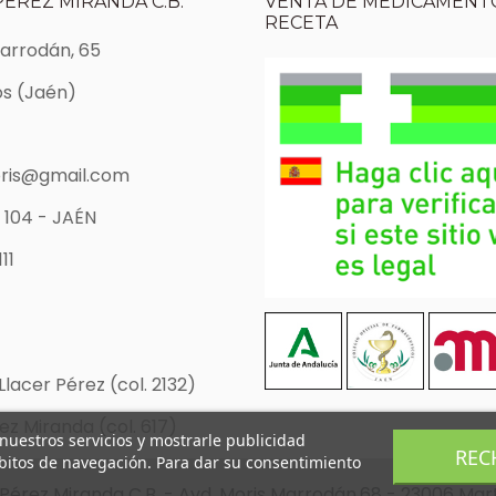
PÉREZ MIRANDA C.B.
VENTA DE MEDICAMENTO
RECETA
Marrodán, 65
s (Jaén)
ris@gmail.com
 104 - JAÉN
11
Llacer Pérez (col. 2132)
z Miranda (col. 617)
 nuestros servicios y mostrarle publicidad
REC
ábitos de navegación. Para dar su consentimiento
Pérez Miranda C.B. - Avd. Moris Marrodán,68 - 23006 Mar