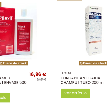
Fuera de stock
Fuera de stoc
16,96 €
HIGIENE
HAMPU
FORCAPIL ANTICAIDA
21,21 €
 1 ENVASE 500
CHAMPU 1 TUBO 200 ml
Ver artículo
culo