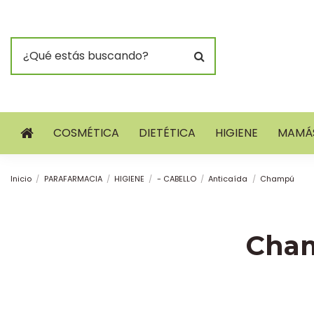
COSMÉTICA
DIETÉTICA
HIGIENE
MAMÁS
Inicio
PARAFARMACIA
HIGIENE
- CABELLO
Anticaída
Champú
Cha