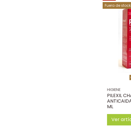
Fuera de stock
HIGIENE
PILEXIL C
ANTICAIDA
ML
Ver artí