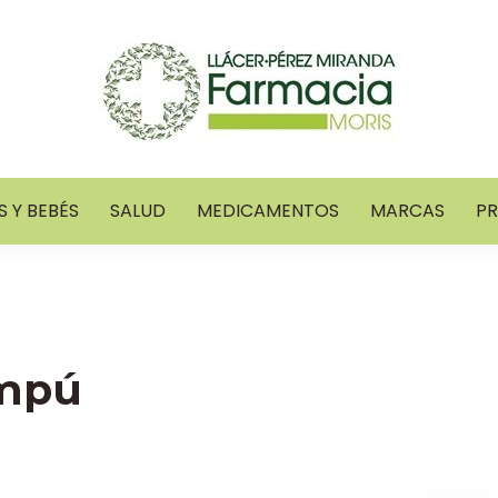
 Y BEBÉS
SALUD
MEDICAMENTOS
MARCAS
P
mpú