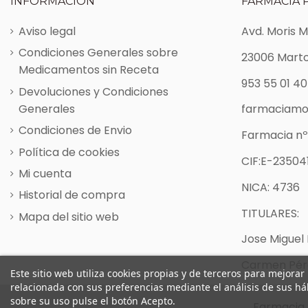
INFORMACIÓN
FARMACIA 
Aviso legal
Avd. Moris 
Condiciones Generales sobre
23006 Marto
Medicamentos sin Receta
953 55 01 40
Devoluciones y Condiciones
Generales
farmaciamo
Condiciones de Envio
Farmacia nº
Política de cookies
CIF:E-235041
Mi cuenta
NICA: 4736
Historial de compra
TITULARES:
Mapa del sitio web
Jose Miguel 
Carmen Pére
Este sitio web utiliza cookies propias y de terceros para mejorar
relacionada con sus preferencias mediante el análisis de sus h
sobre su uso pulse el botón Acepto.
Farmacia 