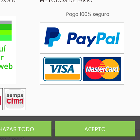
S SIN
MÉTODOS DE PAGO
Pago 100% seguro
HAZAR TODO
ACEPTO
tos (Jaén)