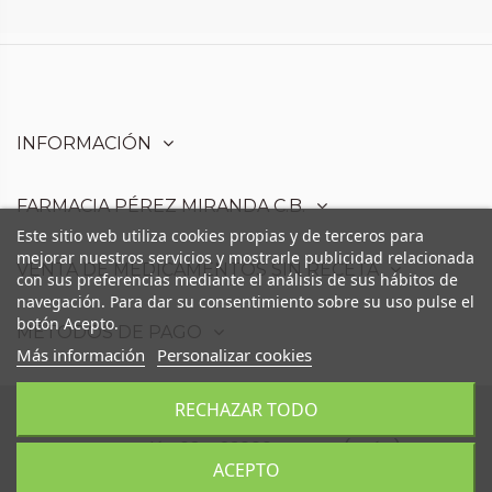
INFORMACIÓN
FARMACIA PÉREZ MIRANDA C.B.
Este sitio web utiliza cookies propias y de terceros para
mejorar nuestros servicios y mostrarle publicidad relacionada
VENTA DE MEDICAMENTOS SIN RECETA
con sus preferencias mediante el análisis de sus hábitos de
navegación. Para dar su consentimiento sobre su uso pulse el
botón Acepto.
MÉTODOS DE PAGO
Más información
Personalizar cookies
RECHAZAR TODO
Farmacia Pérez Miranda C.B. - Avd. Moris
Marrodán,68 - 23006 Martos (Jaén)
ACEPTO