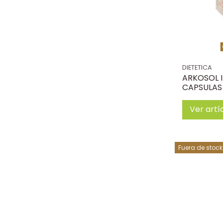
DIETETICA
ARKOSOL I
CAPSULAS
Ver artí
Fuera de stock