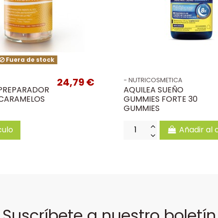
Fuera de stock
24,79 €
- NUTRICOSMETICA
PREPARADOR
AQUILEA SUEÑO
 CARAMELOS
GUMMIES FORTE 30
GUMMIES
culo
Añadir al 
Suscríbete a nuestro boletín