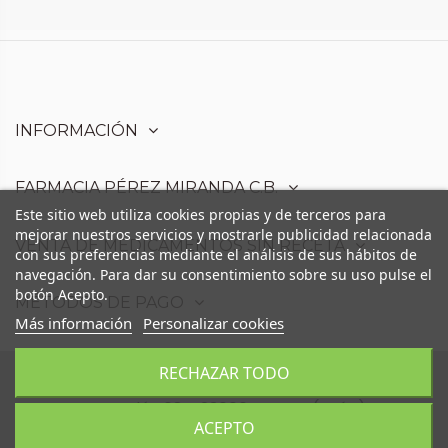
INFORMACIÓN
FARMACIA PÉREZ MIRANDA C.B.
Este sitio web utiliza cookies propias y de terceros para
mejorar nuestros servicios y mostrarle publicidad relacionada
VENTA DE MEDICAMENTOS SIN RECETA
con sus preferencias mediante el análisis de sus hábitos de
navegación. Para dar su consentimiento sobre su uso pulse el
botón Acepto.
MÉTODOS DE PAGO
Más información
Personalizar cookies
RECHAZAR TODO
Farmacia Pérez Miranda C.B. - Avd. Moris
Marrodán,68 - 23006 Martos (Jaén)
ACEPTO