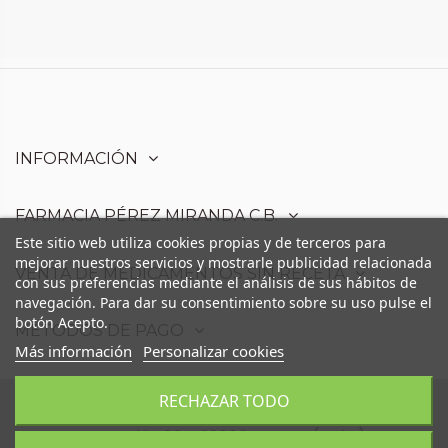
INFORMACIÓN
FARMACIA PÉREZ MIRANDA C.B.
Este sitio web utiliza cookies propias y de terceros para
mejorar nuestros servicios y mostrarle publicidad relacionada
VENTA DE MEDICAMENTOS SIN RECETA
con sus preferencias mediante el análisis de sus hábitos de
navegación. Para dar su consentimiento sobre su uso pulse el
botón Acepto.
MÉTODOS DE PAGO
Más información
Personalizar cookies
RECHAZAR TODO
Farmacia Pérez Miranda C.B. - Avd. Moris
Marrodán,68 - 23006 Martos (Jaén)