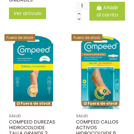
Añadir
Ver artículo
al carrito
Fuera de stock
Fuera de stock
Fuera de stock
Fuera de stock
SALUD
SALUD
COMPEED DUREZAS
COMPEED CALLOS
HIDROCOLOIDE
ACTIVOS
TALLA GRANDE 2
HIDROCOLOIDE 6