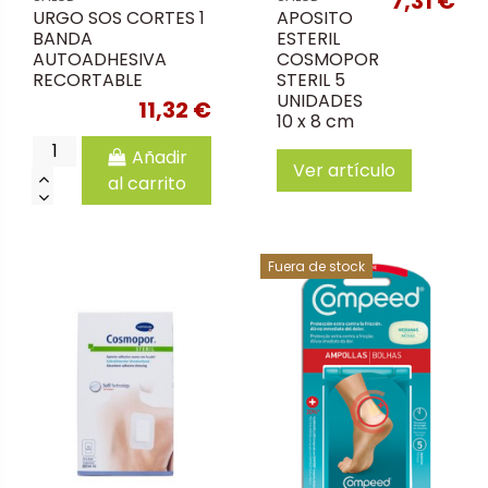
7,31 €
URGO SOS CORTES 1
APOSITO
BANDA
ESTERIL
AUTOADHESIVA
COSMOPOR
RECORTABLE
STERIL 5
UNIDADES
11,32 €
10 x 8 cm
Añadir
Ver artículo
al carrito
Fuera de stock