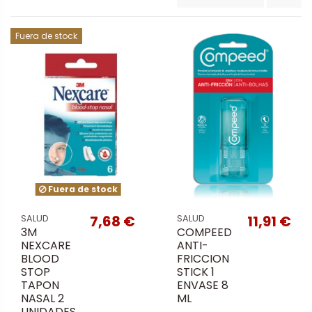
Fuera de stock
Fuera de stock
7,68 €
11,91 €
SALUD
SALUD
3M
COMPEED
NEXCARE
ANTI-
BLOOD
FRICCION
STOP
STICK 1
TAPON
ENVASE 8
NASAL 2
ML
UNIDADES