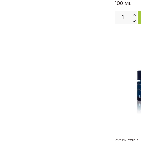
100 ML
COSMETICA