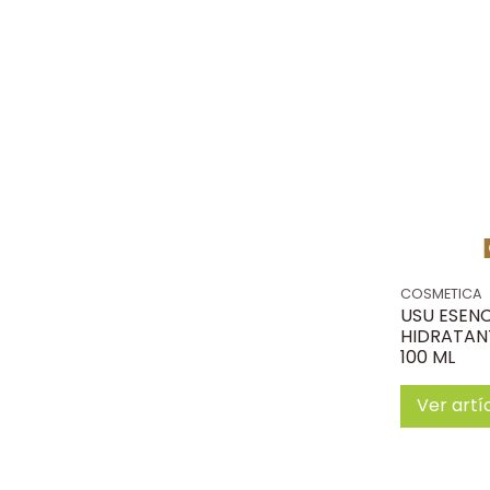
COSMETICA
USU ESENC
HIDRATANT
100 ML
Ver artí