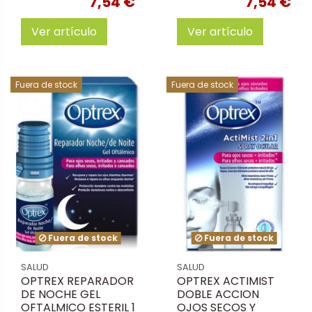
7,54 €
7,54 €
Ver artículo
Ver artículo
Fuera de stock
Fuera de stock
Fuera de stock
Fuera de stock
SALUD
SALUD
OPTREX REPARADOR
OPTREX ACTIMIST
DE NOCHE GEL
DOBLE ACCION
OFTALMICO ESTERIL 1
OJOS SECOS Y