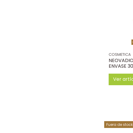
COSMETICA
NEOVADIOL
ENVASE 30
Ver artí
Fuera de stock