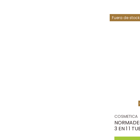
Fuera de stock
COSMETICA
NORMADER
3 EN 1 1 T