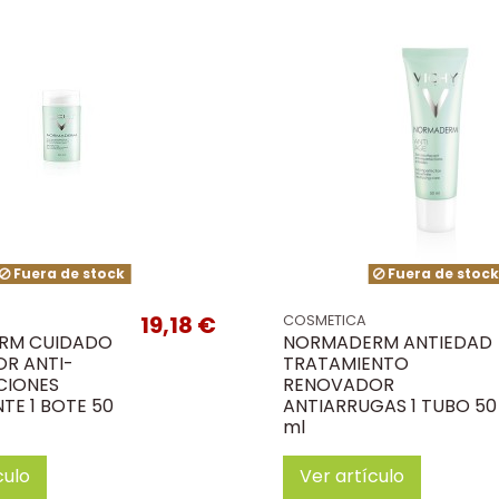
Fuera de stock
Fuera de stoc
19,18 €
COSMETICA
RM CUIDADO
NORMADERM ANTIEDAD
R ANTI-
TRATAMIENTO
CIONES
RENOVADOR
TE 1 BOTE 50
ANTIARRUGAS 1 TUBO 50
ml
culo
Ver artículo