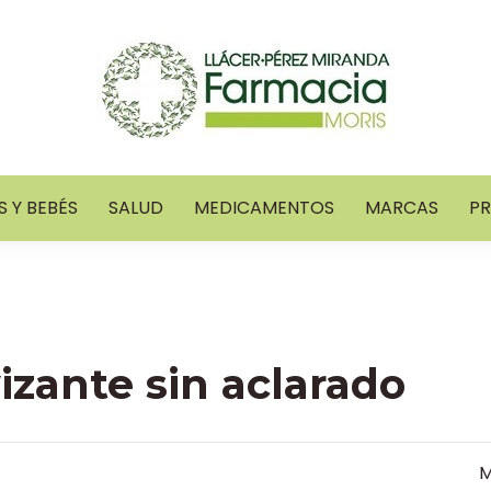
 Y BEBÉS
SALUD
MEDICAMENTOS
MARCAS
P
izante sin aclarado
M