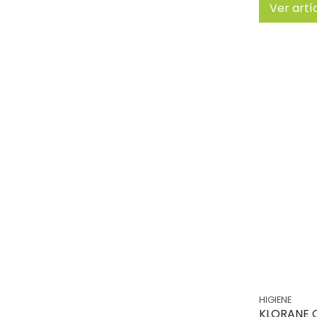
Ver artí
HIGIENE
KLORANE 