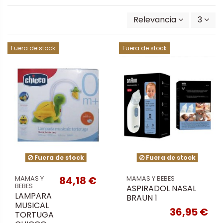
Relevancia
3
Fuera de stock
Fuera de stock
Fuera de stock
Fuera de stock
84,18 €
MAMAS Y
MAMAS Y BEBES
BEBES
ASPIRADOL NASAL
LAMPARA
BRAUN 1
MUSICAL
36,95 €
TORTUGA