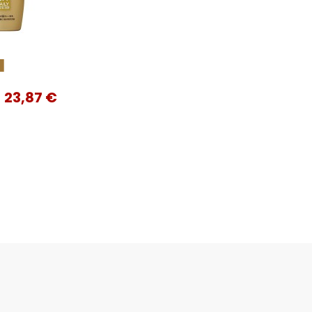
k
23,87 €