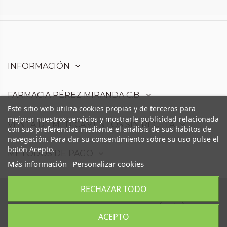
INFORMACIÓN
FARMACIA PÉREZ MIRANDA C.B.
Este sitio web utiliza cookies propias y de terceros para
mejorar nuestros servicios y mostrarle publicidad relacionada
VENTA DE MEDICAMENTOS SIN RECETA
con sus preferencias mediante el análisis de sus hábitos de
navegación. Para dar su consentimiento sobre su uso pulse el
botón Acepto.
MÉTODOS DE PAGO
Más información
Personalizar cookies
RECHAZAR TODO
Farmacia Pérez Miranda C.B. - Avd. Moris
Marrodán,68 - 23006 Martos (Jaén)
ACEPTO