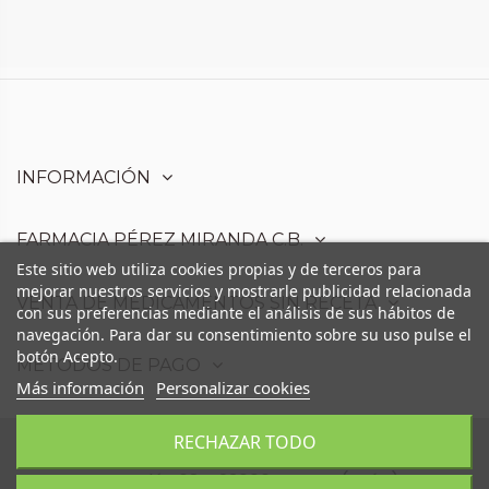
INFORMACIÓN
FARMACIA PÉREZ MIRANDA C.B.
Este sitio web utiliza cookies propias y de terceros para
mejorar nuestros servicios y mostrarle publicidad relacionada
VENTA DE MEDICAMENTOS SIN RECETA
con sus preferencias mediante el análisis de sus hábitos de
navegación. Para dar su consentimiento sobre su uso pulse el
botón Acepto.
MÉTODOS DE PAGO
Más información
Personalizar cookies
RECHAZAR TODO
Farmacia Pérez Miranda C.B. - Avd. Moris
Marrodán,68 - 23006 Martos (Jaén)